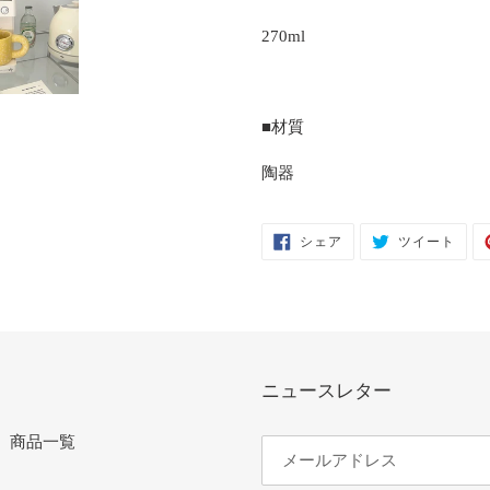
270ml
■材質
陶器
FACEBOOK
TWIT
シェア
ツイート
で
に
シ
投
ェ
稿
ア
す
す
る
る
ニュースレター
商品一覧