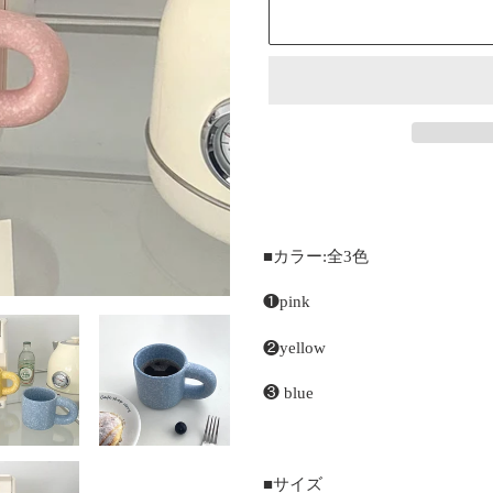
カ
ー
ト
に
■カラー:全3色
商
品
❶pink
を
追
❷yellow
加
❸ blue
す
る
■サイズ