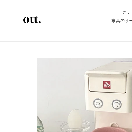
コ
ン
カテ
テ
家具のオ
ン
ツ
に
ス
キ
ッ
プ
す
る