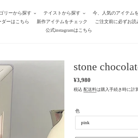
ゴリーから探す
テイストから探す
今、人気のアイテム
ーダーはこちら
新作アイテムをチェック
ご注文前に必ずお読
公式instagramはこちら
stone chocola
通
¥3,980
常
税込
配送料
は購入手続き時に計
価
格
色