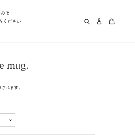
をみる
検索
ログイン
カート
みください
te mug.
算されます。