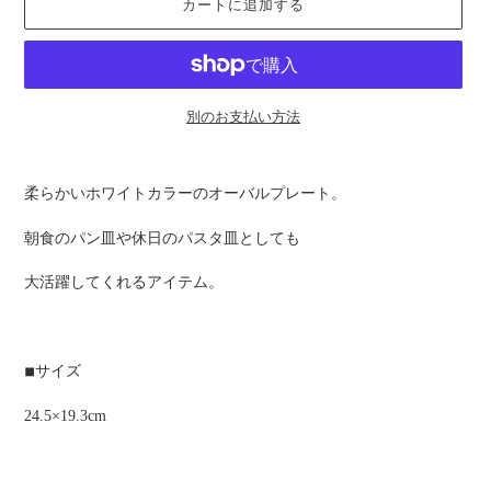
カートに追加する
別のお支払い方法
カ
ー
柔らかいホワイトカラーのオーバルプレート。
ト
に
朝食のパン皿や休日のパスタ皿としても
商
品
大活躍してくれるアイテム。
を
追
加
す
◾︎サイズ
る
24.5×19.3cm