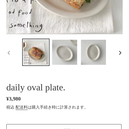
前
次
の
の
ス
ス
ラ
ラ
イ
イ
daily oval plate.
ド
ド
通
¥3,980
常
税込
配送料
は購入手続き時に計算されます。
価
格