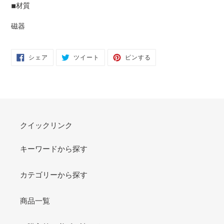
◾︎材質
磁器
FACEBOOK
TWITTER
PINTEREST
シェア
ツイート
ピンする
で
に
で
シ
投
ピ
ェ
稿
ン
ア
す
す
す
る
る
る
クイックリンク
キーワードから探す
カテゴリーから探す
商品一覧