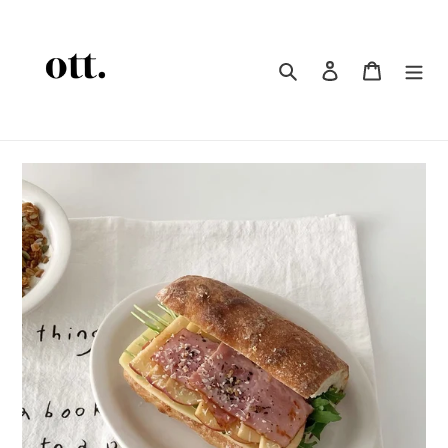
コ
ン
テ
検索
ログイン
カート
ン
ツ
に
ス
キ
ッ
プ
す
る