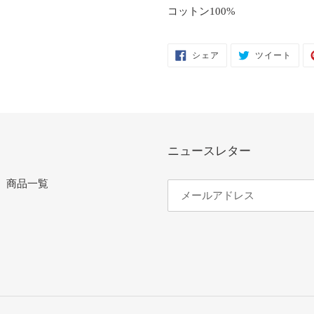
コットン100%
FACEBOOK
TWIT
シェア
ツイート
で
に
シ
投
ェ
稿
ア
す
す
る
る
ニュースレター
商品一覧