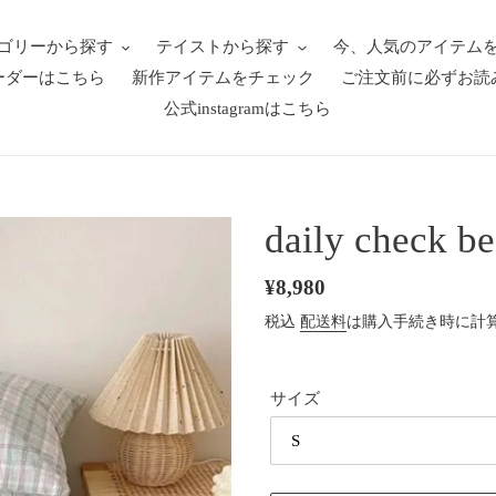
ゴリーから探す
テイストから探す
今、人気のアイテム
ーダーはこちら
新作アイテムをチェック
ご注文前に必ずお読
公式instagramはこちら
daily check be
通
¥8,980
常
税込
配送料
は購入手続き時に計
価
格
サイズ