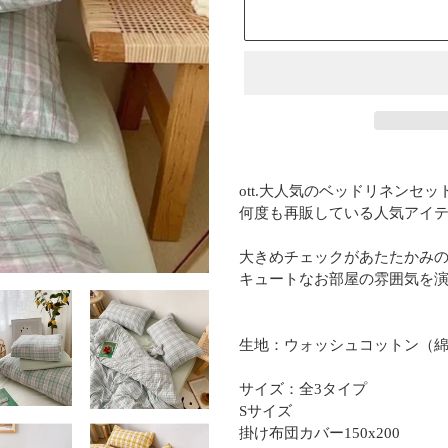
カ
ー
ott.大人気のベッドリネンセ
ト
何度も再販している人気アイ
に
商
大きめチェックがあたたかみ
品
キュートなお部屋の雰囲気を
を
追
加
生地：ウォッシュコットン（綿1
す
る
サイズ：全3タイプ
Sサイズ
掛け布団カバー150x200