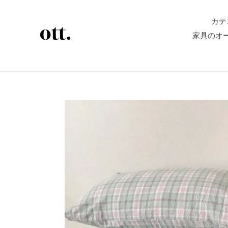
コ
ン
カテ
テ
家具のオ
ン
ツ
に
ス
キ
ッ
プ
す
る