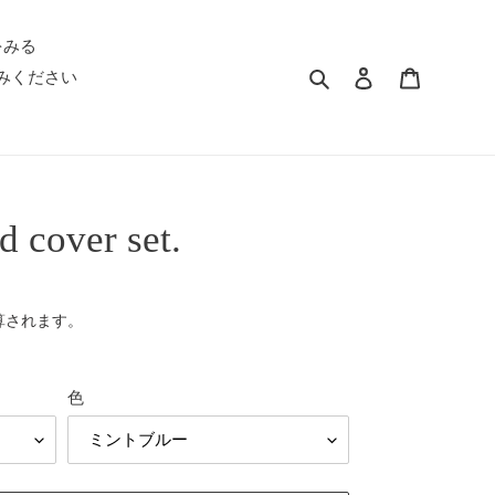
をみる
検索
ログイン
カート
みください
d cover set.
算されます。
色