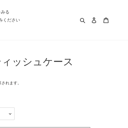
をみる
検索
ログイン
カート
みください
ティッシュケース
算されます。