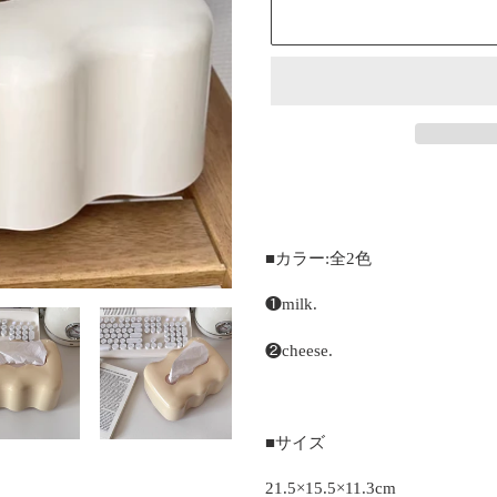
カ
ー
ト
に
■カラー:全2色
商
品
❶milk.
を
追
❷cheese.
加
す
る
■サイズ
21.5×15.5×11.3cm