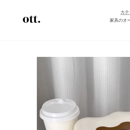
コ
ン
カテ
テ
家具のオ
ン
ツ
に
ス
キ
ッ
プ
す
る