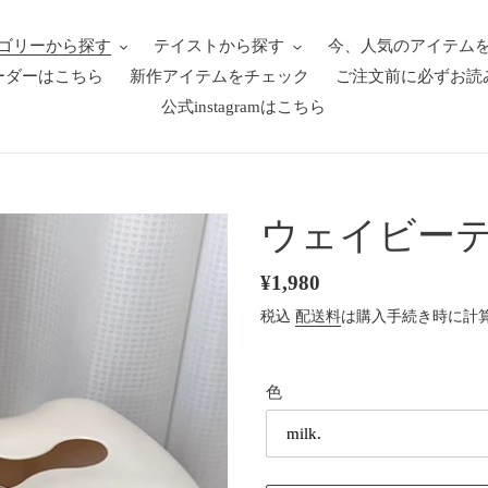
ゴリーから探す
テイストから探す
今、人気のアイテム
ーダーはこちら
新作アイテムをチェック
ご注文前に必ずお読
公式instagramはこちら
ウェイビー
通
¥1,980
常
税込
配送料
は購入手続き時に計
価
格
色