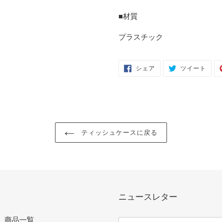
■材質
プラスチック
FACEBOOK
TWIT
シェア
ツイート
で
に
シ
投
ェ
稿
ア
す
す
る
る
ティッシュケースに戻る
ニュースレター
商品一覧